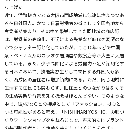
ち上げた。
近年、活動拠点である大阪市西成地域に急速に増えつつあ
る在日外国人。かつて日雇労働者の街として全国各地から
労働者が集まり、その中で繁栄してきた同地域の商店街
は、労働者の高齢化、不況による失業など時代の変遷のな
かでシャッター街と化していたが、ここ10年ほどで中国
系・ベトナム系のカラオケ居酒屋や飲食店等が大量に入居
している。また、少子高齢化による労働力不足が深刻化す
る日本において、技能実習生として来日する外国人も多
く、西成区の居住者は増加傾向にある。ただ、同じ地域に
生活する住民にも関わらず、旧住民とのつながりはなくそ
の生活実態や背景を知る機会はほとんどない。そのような
中で、彼/彼女らとの接点として「ファッション」はひと
つの可能性があると考え、「NISHINARI YOSHIO」の服づ
くりワークショップを重ねることで、将来的にはブランド
の共同制作者として活動を共にしていくことをめざす。