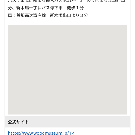
バス：東陽町駅より都営バス木11甲「2」のりばより乗車約13
分、新木場一丁目バス停下車 徒歩１分
車：首都高速湾岸線 新木場出口より３分
公式サイト
https://www.woodmuseum.jp/