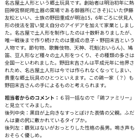
名古屋土人形という郷土玩具です。創始者は明治初年に熱
田神宮祭祀用土器の窯場である御器所(ごきそ)にいた伊藤
友松といい、士族の野田重成が明治15，6年ごろに伏見人
形の技法を習い覚え自分のアイデアを加えて家業としまし
た。名古屋で土人形を制作したのは十数軒ありましたが、
唯一戦後まで作り続けたのは重成の息子・野田末吉という
人物です。節句物、歌舞伎物、天神、花魁(おいらん)、鳩
笛、豆人形など種々の土人形をつくり、その種類の多さは
全国一といわれました。野田末吉さんは平成元年に他界さ
れため、名古屋土人形は今では作られなくなってしまい、
貴重な郷土玩具のひとつといえます。この鶏一家（？）も
野田末吉さんの手によるものと考えられます。
担当者からのコメント：
６羽一括なので「鶏ファミリー」
と見立ててみました。
後列中央：黒目が上向きなすっとぼけた表情の父親。ふだ
んは妻の尻に敷かれているタイプか。
後列左：覇気はないがおっとりした性格の長男。鳴き声も
おそらく優しめ。