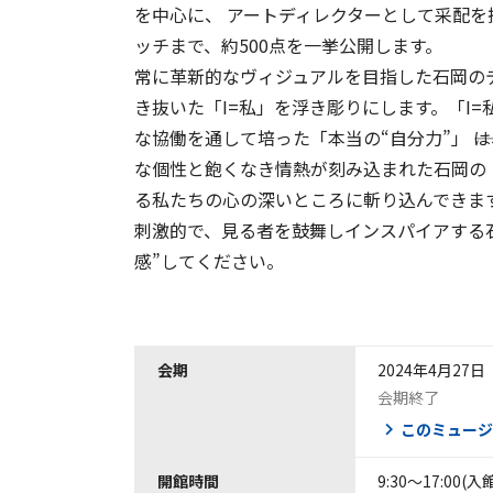
を中心に、 アートディレクターとして采配を
ッチまで、約500点を一挙公開します。
常に革新的なヴィジュアルを目指した石岡の
き抜いた「I=私」を浮き彫りにします。「I=
な協働を通して培った「本当の“自分力”」 ―
な個性と飽くなき情熱が刻み込まれた石岡の「
る私たちの心の深いところに斬り込んできま
刺激的で、見る者を鼓舞しインスパイアする
感”してください。
会期
2024年4月27
会期終了
このミュージ
開館時間
9:30～17:00(入