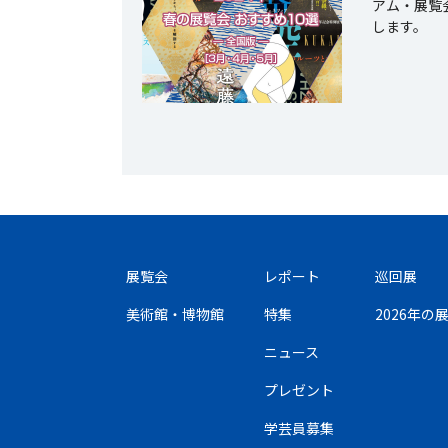
アム・展覧
します。
展覧会
レポート
巡回展
美術館・博物館
特集
2026年
ニュース
プレゼント
学芸員募集