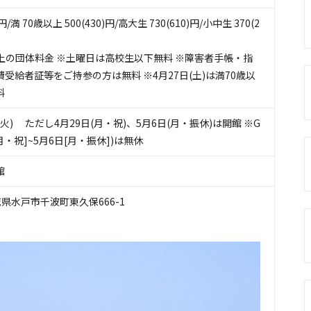
)円/満 70歳以上 500(430)円/高大生 730(610)円/小中生 370(2
名以上の団体料金 ※土曜日は高校生以下無料 ※障害者手帳・指
受給者証等をご持参の方は無料 ※4月27日(土)は満70歳以
料
火) ただし4月29日(月・祝)、5月6日(月・振休)は開館 ※G
日[月・祝]~5月6日[月・振休])は無休
館
 茨城県水戸市千波町東久保666-1