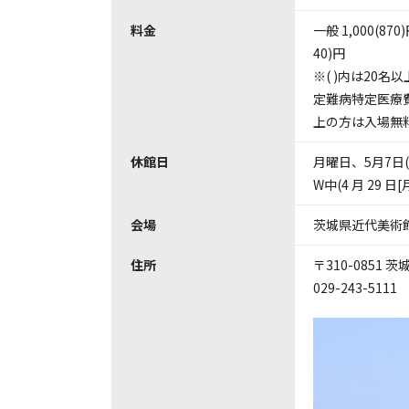
料金
一般 1,000(870
40)円
※( )内は20
定難病特定医療費
上の方は入場無
休館日
月曜日、5月7日(
W中(4 月 29 
会場
茨城県近代美術
住所
〒310-0851
029-243-5111