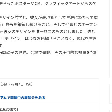
振るったポスターやCM、グラフィックアートからスケ
デザイン哲学と、彼女が表現者として生涯にわたって磨
私」――自らを鍛錬し続けること、そして他者とのオープン
―は、彼女のデザインを唯一無二のものとしました。強烈
I デザイン」は今なお色褪せることなく、現代を生き
す。
石岡瑛子の世界。会場で是非、その圧倒的な熱量を“体
日（Sa）〜7月7日（Su）
アムで開催中の展覧会をみる
館16:30まで)