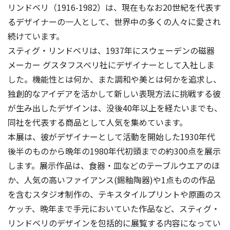
リンドベリ（1916-1982）は、現在もなお20世紀を代表す
るデザイナーの一⼈として、世界中の多くの⼈々に愛され
続けています。
スティグ・リンドベリは、1937年にスウェーデンの磁器
メーカー グスタフスベリ社にデザイナーとして入社しま
した。機能性とは何か、また調和や美とは何かを追求し、
独創的なアイデアを活かして新しい表現⽅法に挑戦する彼
が生み出したデザインは、没後40年以上を経たいまでも、
同社を代表する商品として人気を集めています。
本展は、彼がデザイナーとして活動を開始した1930年代
後半のものから晩年の1980年代初頭までの約300点を展示
します。展⽰作品は、食器・皿などのテーブルウエアのほ
か、人気の高いファイアンス(錫釉陶器)や1点ものの作品
を含むスタジオ制作の、テキスタイルプリントや原画のス
ケッチ、晩年まで手元においていた作品など、スティグ・
リンドベリのデザインを包括的に展覧する内容になってい