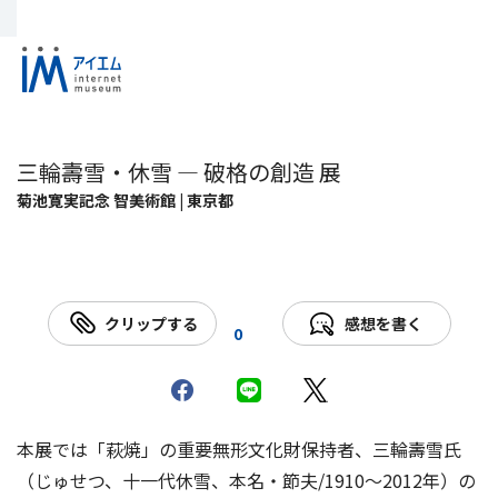
三輪壽雪・休雪 ― 破格の創造 展
菊池寛実記念 智美術館 | 東京都
クリップする
感想を書く
0
本展では「萩焼」の重要無形文化財保持者、三輪壽雪氏
（じゅせつ、十一代休雪、本名・節夫/1910～2012年）の