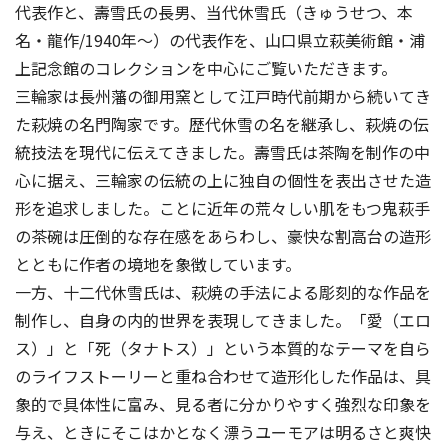
代表作と、壽雪氏の長男、当代休雪氏（きゅうせつ、本
名・龍作/1940年～）の代表作を、山口県立萩美術館・浦
上記念館のコレクションを中心にご覧いただきます。
三輪家は長州藩の御用窯として江戸時代前期から続いてき
た萩焼の名門陶家です。歴代休雪の名を継承し、萩焼の伝
統技法を現代に伝えてきました。壽雪氏は茶陶を制作の中
心に据え、三輪家の伝統の上に独自の個性を表出させた造
形を追求しました。ことに近年の荒々しい肌をもつ鬼萩手
の茶碗は圧倒的な存在感をあらわし、豪快な割高台の造形
とともに作者の境地を象徴しています。
一方、十二代休雪氏は、萩焼の手法による彫刻的な作品を
制作し、自身の内的世界を表現してきました。「愛（エロ
ス）」と「死（タナトス）」という本質的なテーマを自ら
のライフストーリーと重ね合わせて造形化した作品は、具
象的で具体性に富み、見る者に分かりやすく強烈な印象を
与え、ときにそこはかとなく漂うユーモアは明るさと爽快