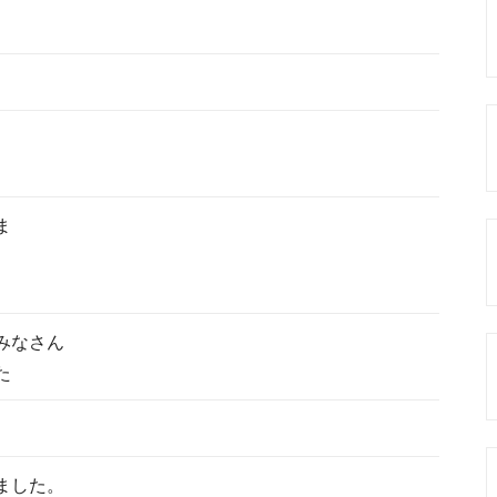


なさん

た
ました。