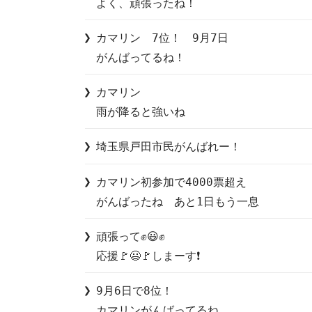
よく、頑張ったね！
カマリン　7位！　9月7日

がんばってるね！
カマリン

雨が降ると強いね
埼玉県戸田市民がんばれー！
カマリン初参加で4000票超え

がんばったね　あと1日もう一息
頑張って✊😃✊

応援🚩😃🚩しまーす❗
9月6日で8位！

カマリンがんばってるね