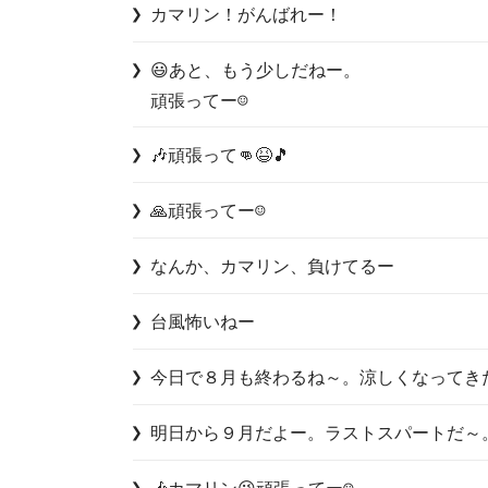
カマリン！がんばれー！
😃あと、もう少しだねー。

頑張ってー☺️
🎶頑張って👊😆🎵
🙏頑張ってー☺️
なんか、カマリン、負けてるー
台風怖いねー
今日で８月も終わるね～。涼しくなってき
明日から９月だよー。ラストスパートだ～