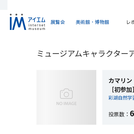
展覧会
美術館・博物館
レ
ミュージアムキャラクターア
カマリン
［初参加
彩湖自然学
6
投票数：