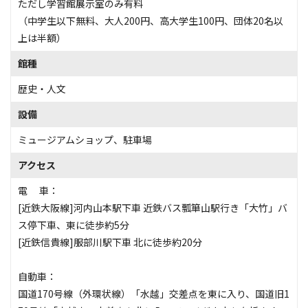
ただし学習館展示室のみ有料
（中学生以下無料、大人200円、高大学生100円、団体20名以
上は半額）
館種
歴史・人文
設備
ミュージアムショップ
、
駐車場
アクセス
電 車：
[近鉄大阪線]河内山本駅下車 近鉄バス瓢箪山駅行き「大竹」バ
ス停下車、東に徒歩約5分
[近鉄信貴線]服部川駅下車 北に徒歩約20分
自動車：
国道170号線（外環状線）「水越」交差点を東に入り、国道旧1