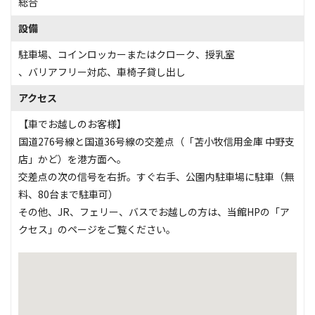
総合
設備
駐車場
、
コインロッカーまたはクローク
、
授乳室
、
バリアフリー対応
、
車椅子貸し出し
アクセス
【車でお越しのお客様】
国道276号線と国道36号線の交差点（「苫小牧信用金庫 中野支
店」かど）を港方面へ。
交差点の次の信号を右折。すぐ右手、公園内駐車場に駐車（無
料、80台まで駐車可）
その他、JR、フェリー、バスでお越しの方は、当館HPの「ア
クセス」のページをご覧ください。