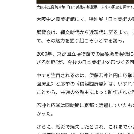
大阪中之島美術館「日本美術の鉱脈展 未来の国宝を探せ！
大阪中之島美術館にて、特別展「日本美術の
展覧会は、縄文時代から近現代に至るまで、
て、その魅力を掘り起こそうとする試み。
2000年、京都国立博物館での展覧会を契機
ざる鉱脈”が、今後の日本美術史を形づくる
中でも注目されるのは、伊藤若冲と円山応挙
図屏風》と応挙の《梅鯉図屏風》は、いずれ
ことから、共通の依頼主によって制作された
若冲と応挙は同時期に京都で活躍していたも
かった。
さらに、戦災で焼失したとされ、これまで小