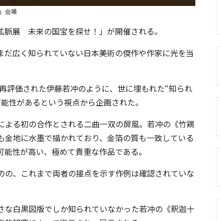
」会場
鉱脈展 未来の国宝を探せ！」が開催される。
まだ広く知られていない日本美術の傑作や作家に光を当
に再評価された伊藤若冲のように、世に埋もれた“知られ
可能性があるという視点から企画された。
による初の合作とされる二曲一双の屏風。若冲の《竹鶏
も金地に水墨で描かれており、金箔の質も一致している
可能性が高い、極めて貴重な作品である。
のの、これまで両者の接点を示す作例は確認されていな
さな白黒図版でしか知られていなかった若冲の《釈迦十