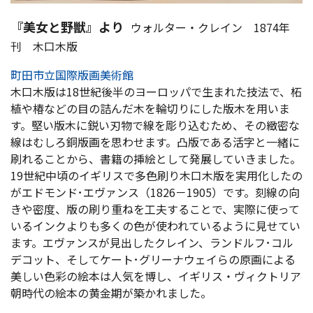
『美女と野獣』より
ウォルター・クレイン 1874年
刊 木口木版
町田市立国際版画美術館
木口木版は18世紀後半のヨーロッパで生まれた技法で、柘
植や椿などの目の詰んだ木を輪切りにした版木を用いま
す。堅い版木に鋭い刃物で線を彫り込むため、その緻密な
線はむしろ銅版画を思わせます。凸版である活字と一緒に
刷れることから、書籍の挿絵として発展していきました。
19世紀中頃のイギリスで多色刷り木口木版を実用化したの
がエドモンド･エヴァンス（1826－1905）です。刻線の向
きや密度、版の刷り重ねを工夫することで、実際に使って
いるインクよりも多くの色が使われているように見せてい
ます。エヴァンスが見出したクレイン、ランドルフ･コル
デコット、そしてケート･グリーナウェイらの原画による
美しい色彩の絵本は人気を博し、イギリス・ヴィクトリア
朝時代の絵本の黄金期が築かれました。