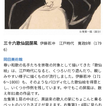
三十六歌仙図屏風
伊藤若冲 江戸時代 寛政8年（179
6）
岡田美術館
尊い和歌の名手たちを崇敬の対象として描いてきた「歌仙
絵」は、江戸時代になると、くつろいだり遊んだり、親し
みやすい様子に描くものが流行しました。伊藤若冲（171
6～1800）も、そのようなパロディ化した歌仙絵を得意と
し、いくつか作例を残しています。中でもこの屏風は、数
え年81歳の作品です。
左隻第１扇の中ほど、黒装束の歌人の掌にちょこんと乗る
ペットのハツカネズミが見えます。右隻第3・4扇に見られ