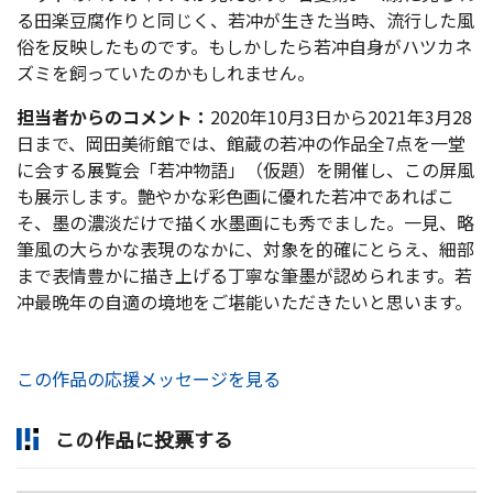
る田楽豆腐作りと同じく、若冲が生きた当時、流行した風
俗を反映したものです。もしかしたら若冲自身がハツカネ
ズミを飼っていたのかもしれません。
担当者からのコメント：
2020年10月3日から2021年3月28
日まで、岡田美術館では、館蔵の若冲の作品全7点を一堂
に会する展覧会「若冲物語」（仮題）を開催し、この屏風
も展示します。艶やかな彩色画に優れた若冲であればこ
そ、墨の濃淡だけで描く水墨画にも秀でました。一見、略
筆風の大らかな表現のなかに、対象を的確にとらえ、細部
まで表情豊かに描き上げる丁寧な筆墨が認められます。若
冲最晩年の自適の境地をご堪能いただきたいと思います。
この作品の応援メッセージを見る
この作品に投票する