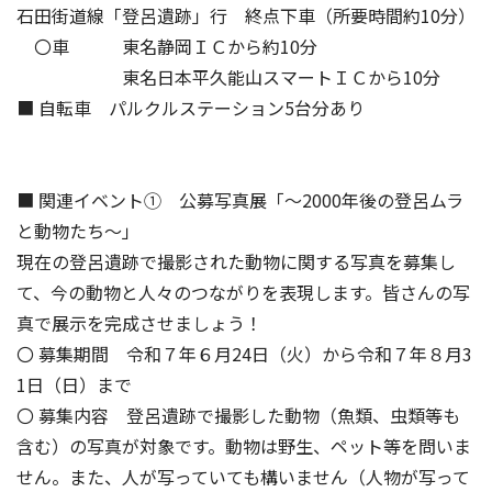
石田街道線「登呂遺跡」行 終点下車（所要時間約10分）
〇車 東名静岡ＩＣから約10分
東名日本平久能山スマートＩＣから10分
■ 自転車 パルクルステーション5台分あり
■ 関連イベント① 公募写真展「～2000年後の登呂ムラ
と動物たち～」
現在の登呂遺跡で撮影された動物に関する写真を募集し
て、今の動物と人々のつながりを表現します。皆さんの写
真で展示を完成させましょう！
〇 募集期間 令和７年６月24日（火）から令和７年８月3
1日（日）まで
〇 募集内容 登呂遺跡で撮影した動物（魚類、虫類等も
含む）の写真が対象です。動物は野生、ペット等を問いま
せん。また、人が写っていても構いません（人物が写って