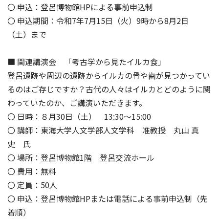
〇 申込：登呂博物館HPによる事前申込制
〇 申込期間：令和7年7月15日（火）9時から8月2日
（土）まで
■ 関連講演会 「考古学から見たイルカ食」
登呂遺跡や周辺の遺跡からイルカの骨や歯が見つかってい
るのはご存じですか？古代の人々はイルカとどのように関
わっていたのか、ご講演いただきます。
〇 日時：８月30日（土） 13:30～15:00
〇 講師：東海大学人文学部人文学科 准教授 丸山 真
史 氏
〇 場所：登呂博物館1階 登呂交流ホール
〇 費用：無料
〇 定員：50人
〇 申込：登呂博物館HPまたは電話による事前申込制（先
着順）