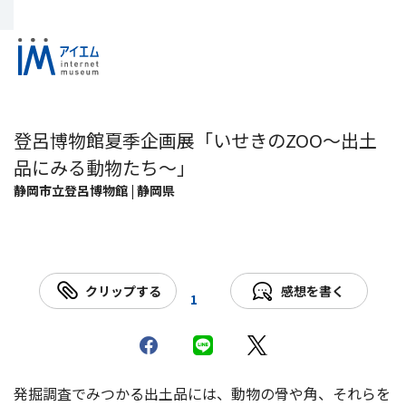
登呂博物館夏季企画展「いせきのZOO～出土
品にみる動物たち～」
静岡市立登呂博物館 | 静岡県
クリップする
感想を書く
1
発掘調査でみつかる出土品には、動物の骨や角、それらを