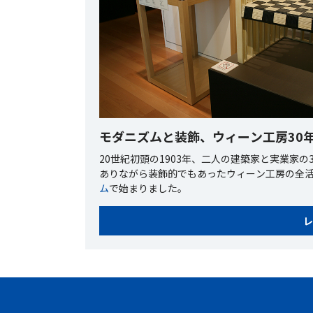
モダニズムと装飾、ウィーン工房30
20世紀初頭の1903年、二人の建築家と実業家
ありながら装飾的でもあったウィーン工房の全
ム
で始まりました。
レ