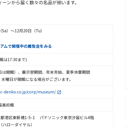
ィーンから届く数々の名品が揃います。
（Sa）〜12月20日（Tu）
アムで開催中の展覧会をみる
入館は17:30まで)
日は開館）、展示替期間、年末年始、夏季休業期間
、水曜日が開館になる場合がございます。
ic-denko.co.jp/corp/museum/
留美術館
 東京都港区東新橋1-5-1 パナソニック東京汐留ビル4階
600（ハローダイヤル）