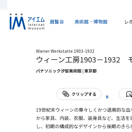
展覧会
美術館・博物館
レ
Wiener Werkstatte 1903-1932
ウィーン工房1903－1932
パナソニック汐留美術館 | 東京都
クリップする
0
19世紀末ウィーンの華々しくかつ退廃的な
から家具、内装、衣服、装身具など、生活を
し、初期の構成的なデザインから後期のきら