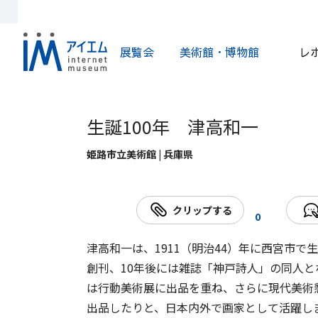
展覧会
美術館・博物館
レ
生誕100年 津高和一
姫路市立美術館 | 兵庫県
クリップする
0
津高和一は、1911（明治44）年に西宮市で
創刊、10年後には雑誌「神戸詩人」の同人
は行動美術展に出品を重ね、さらに現代美術
出品したりと、日本内外で画家として活躍し