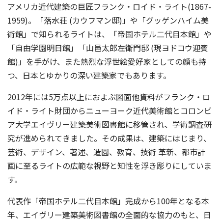
アメリカ近代建築の巨匠フランク・ロイド・ライト(1867-
1959)。「落水荘 (カウフマン邸)」や「グッゲンハイム美
術館」で知られるライトは、「帝国ホテル二代目本館」や
「自由学園明日館」「山邑太郎左衛門邸 (現ヨドコウ迎賓
館)」を手がけ、また熱烈な浮世絵愛好家としての顔も持
つ、日本とゆかりの深い建築家でもあります。
2012年には5万点以上におよぶ図面他資料がフランク・ロ
イド・ライト財団からニューヨーク近代美術館とコロンビ
ア大学エイヴリー建築美術図書館に移管され、学術調査研
究が進められてきました。その成果は、建築にはじまり、
芸術、デザイン、著述、造園、教育、技術 革新、都市計
画に至るライトの広範な視野と知性を浮き彫りにしていま
す。
代表作「帝国ホテル二代目本館」完成から100年となる本
年、エイヴリー建築美術図書館の全面的な協力のもと、日