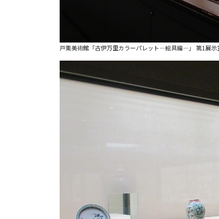
戸栗美術館「古伊万里カラーパレット―絵具編―」 第1展