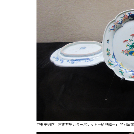
戸栗美術館「古伊万里カラーパレット―絵具編―」 特別展示