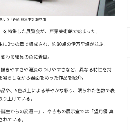
室より「色絵 桐亀甲文 輪花皿」
」を特集した展覧会が、戸栗美術館で始まった。
主に2つの章で構成され、約80点の伊万里焼が並ぶ。
り変わる絵具の色に着目。
の描きやすさや濃淡のつけやすさなど、異なる特性を持
を凝らしながら器面を彩った作品を紹介。
作品や、5色以上による華やかな彩り、限られた色数で表
取り上げている。
―誕生からの変遷―」、やきもの展示室では「望月優 真
されている。