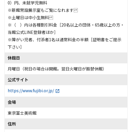
0）円、未就学児無料
※新館常設展示室もご覧になれます
※土曜日は中小生無料
※（ ）内は各種割引料金［20名以上の団体・65歳以上の方・
当館公式LINE登録者ほか］
※障がい児者、付添者1名は通常料金の半額［証明書をご提示
下さい］
休館日
月曜日（祝日の場合は開館。翌日火曜日が振替休館）
公式サイト
https://www.fujibi.or.jp/
会場
東京富士美術館
住所