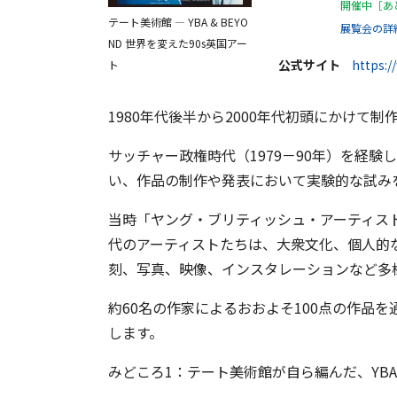
開催中［あ
テート美術館 ― YBA & BEYO
展覧会の詳
ND 世界を変えた90s英国アー
公式サイト
https:/
ト
1980年代後半から2000年代初頭にかけて
サッチャー政権時代（1979－90年）を経
い、作品の制作や発表において実験的な試み
当時「ヤング・ブリティッシュ・アーティスト
代のアーティストたちは、大衆文化、個人的
刻、写真、映像、インスタレーションなど多
約60名の作家によるおおよそ100点の作品
します。
みどころ1：テート美術館が自ら編んだ、YB