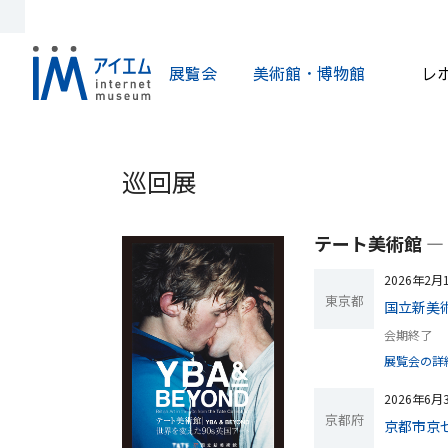
展覧会
美術館・博物館
レ
巡回展
テート美術館 ― 
2026年2
東京都
国立新美
会期終了
展覧会の詳
2026年6
京都府
京都市京