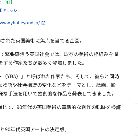
と30日］
細はこちら
/www.ybabeyond.jp/
制作された英国美術に焦点を当てる企画。
験して緊張感漂う英国社会では、既存の美術の枠組みを問
をする作家たちが数多く登場しました。
（YBA）」と呼ばれた作家たち、そして、彼らと同時
な物語や社会構造の変化などをテーマとし、絵画、彫
様な手法を用いて独創的な作品を発表してきました。
を通じて、90年代の英国美術の革新的な創作の軌跡を検証
Aと90年代英国アートの決定版。