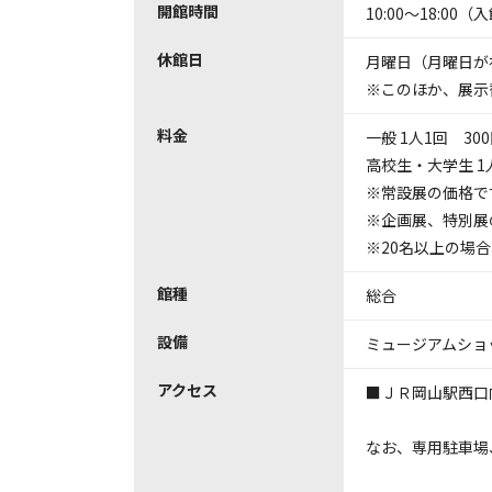
開館時間
10:00～18:00（
休館日
月曜日（月曜日が
※このほか、展示
料金
一般 1人1回 300
高校生・大学生 1人
※常設展の価格で
※企画展、特別展
※20名以上の場
館種
総合
設備
ミュージアムショ
アクセス
■ＪＲ岡山駅西口
なお、専用駐車場