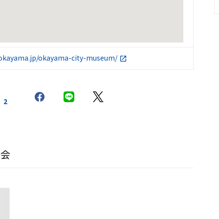
y.okayama.jp/okayama-city-museum/
2
覧会