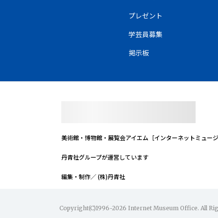
プレゼント
学芸員募集
掲示板
美術館・博物館・展覧会
アイエム［インターネットミュー
丹青社グループが運営しています
編集・制作／ (株)丹青社
Copyright(C)1996-2026 Internet Museum Office. All Ri