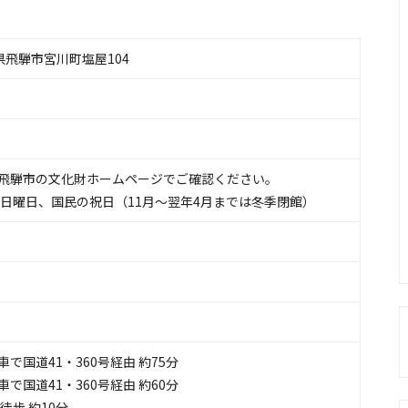
岐阜県飛騨市宮川町塩屋104
飛騨市の文化財ホームページでご確認ください。
、日曜日、国民の祝日（11月～翌年4月までは冬季閉館）
で国道41・360号経由 約75分
で国道41・360号経由 約60分
徒歩 約10分