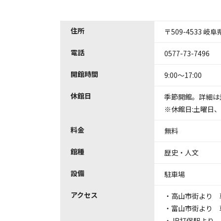
住所
〒509-4533 
電話
0577-73-7496
開館時間
9:00～17:00
休館日
季節開館。詳細は
※休館日:土曜日
料金
無料
館種
歴史・人文
設備
駐車場
アクセス
・高山市街より 車
・富山市街より 車
・JR打保駅より 