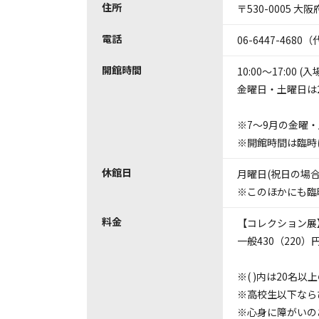
住所
〒530-0005 大
電話
06-6447-4680
開館時間
10:00～17:00 (
金曜日・土曜日は20
※7～9月の金曜・土
※開館時間は臨時
休館日
月曜日(祝日の場
※このほかにも臨
料金
【コレクション展
一般430（220）円
※( )内は20名以
※高校生以下なら
※心身に障がいの