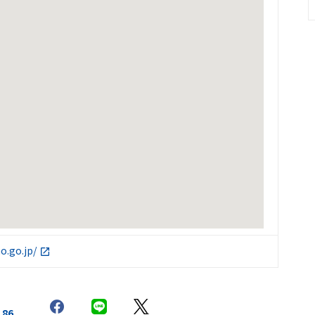
o.go.jp/
86