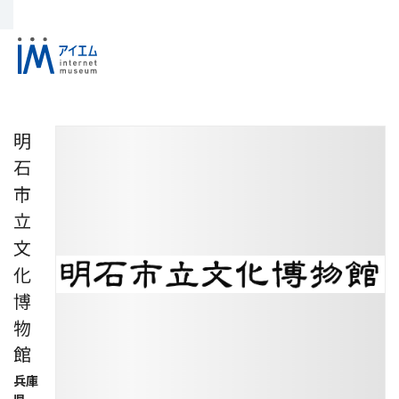
明
石
市
立
文
化
博
物
館
兵庫