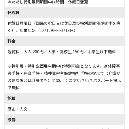
＊ただし特別展開期間中は時間、休館日変更
休館日
休館日月曜日（国民の祝日又は休日及び特別展開催期間中を除
く）、年末年始（12月29日～1月3日）
料金
観覧料 大人 200円／大学・高校生 150円／中学生以下無料
※特別展・特別企画展会期中は特別料金となります。身体障害
者手帳・療育手帳・精神障害者保健福祉手帳の提示で（介護が
必要な場合は介護者も）半額、 シニアいきいきパスポート提示
で無料
館種
歴史・人文
設備