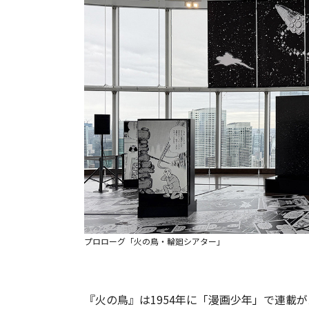
プロローグ「火の鳥・輪廻シアター」
『火の鳥』は1954年に「漫画少年」で連載