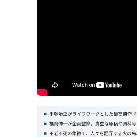
手塚治虫がライフワークとした最高傑作『
福岡伸一が企画監修。貴重な原稿や資料等
不老不死の象徴で、人々を翻弄する火の鳥