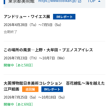
東京都美術館
TOP
https://www.tobikan.jp/
アンドリュー・ワイエス展
IMレポート
2026年4月28日（Tu）〜7月5日（Su）
会期終了
この場所の風景―上野・大牟田・ブエノスアイレス
2026年7月23日（Th）〜10月7日（We）
開催中［あと58日］
大英博物館日本美術コレクション 百花繚乱～海を越えた
江戸絵画
巡回展
IMレポート
2026年7月25日（Sa）〜10月18日（Su）
開催中［あと69日］