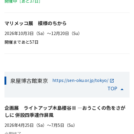
開催中［あと37日］
マリメッコ展 模様のちから
2026年10月3日（Sa）〜12月20日（Su）
開催まであと57日
泉屋博古館東京
https://sen-oku.or.jp/tokyo/
TOP
企画展 ライトアップ木島櫻谷Ⅲ ―おうこくの色をさが
しに 併設四季連作屏風
2026年4月25日（Sa）〜7月5日（Su）
会期終了