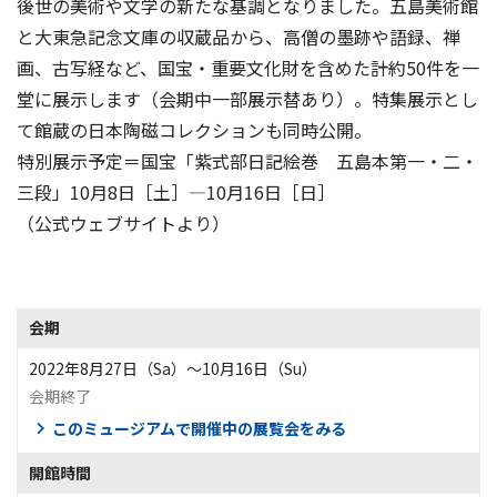
後世の美術や文学の新たな基調となりました。五島美術館
と大東急記念文庫の収蔵品から、高僧の墨跡や語録、禅
画、古写経など、国宝・重要文化財を含めた計約50件を一
堂に展示します（会期中一部展示替あり）。特集展示とし
て館蔵の日本陶磁コレクションも同時公開。
特別展示予定＝国宝「紫式部日記絵巻 五島本第一・二・
三段」10月8日［土］―10月16日［日］
（公式ウェブサイトより）
会期
2022年8月27日（Sa）〜10月16日（Su）
会期終了
このミュージアムで開催中の展覧会をみる
開館時間