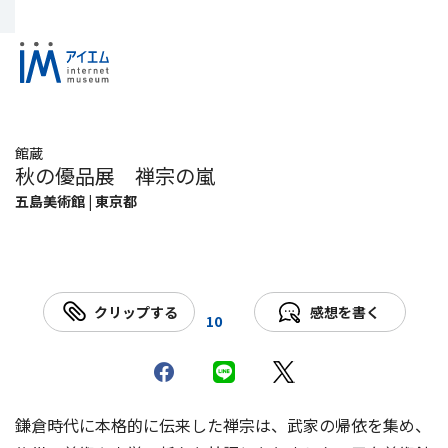
館蔵
秋の優品展 禅宗の嵐
五島美術館 | 東京都
クリップする
感想を書く
10
鎌倉時代に本格的に伝来した禅宗は、武家の帰依を集め、