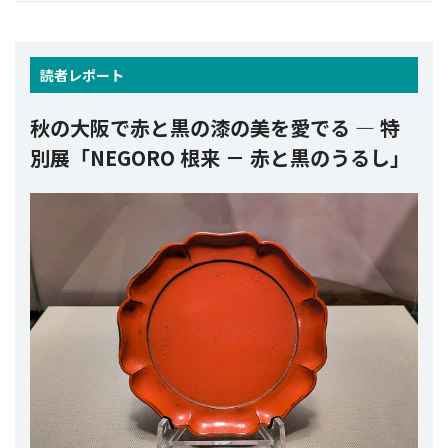
読者
レポート
秋の大阪で赤と黒の漆の美を愛でる ― 特
別展「NEGORO 根来 － 赤と黒のうるし」