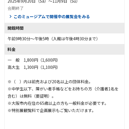
2025年9月20日（Sa）〜11月9日（Su）
会期終了
このミュージアムで開催中の展覧会をみる
開館時間
午前9時30分〜午後5時（入館は午後4時30分まで）
料金
一 般 1,800円（1,600円）
高大生 1,300円（1,100円）
※（ ）内は前売および20名以上の団体料金。
※中学生以下、障がい者手帳などをお持ちの方（介護者1名を
含む）は無料（要証明）。
※大阪市内在住の65歳以上の方も一般料金が必要です。
※特別展観覧料で企画展示もご覧いただけます。