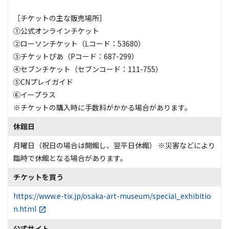
［チケットの主な販売場所］
①公式オンラインチケット
②ローソンチケット（Lコード：53680）
③チケットぴあ（Pコード：687-299）
④セブンチケット（セブンコード：111-755）
⑤CNプレイガイド
⑥イープラス
※チケットの購入時に手数料がかかる場合があります。
休館日
月曜日（祝日の場合は開館し、翌平日休館） ※災害などにより
臨時で休館となる場合があります。
チケットを買う
https://www.e-tix.jp/osaka-art-museum/special_exhibitio
n.html
公式サイト