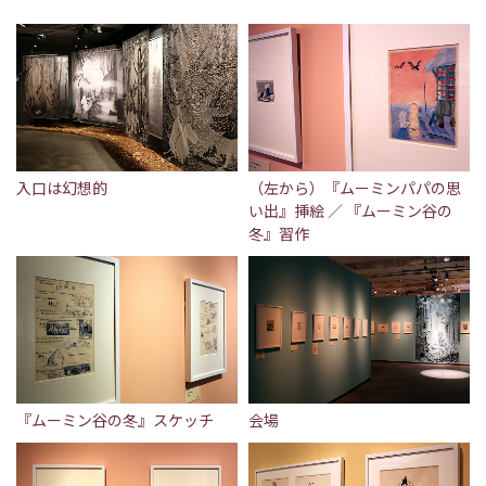
入口は幻想的
（左から）『ムーミンパパの思
い出』挿絵 ／ 『ムーミン谷の
冬』習作
『ムーミン谷の冬』スケッチ
会場