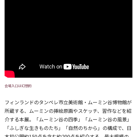
会場入口は幻想的
フィンランドのタンペレ市立美術館・ムーミン谷博物館が
所蔵する、ムーミンの挿絵原画やスケッチ、習作などを紹
介する本展。「ムーミン谷の四季」「ムーミン谷の風景」
「ふしぎな生きものたち」「自然のちから」の構成で、日
本初公開約150点を含む約200点を紹介する、最大規模の