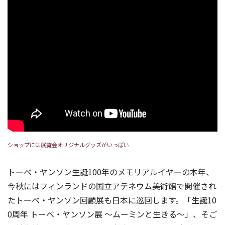
ショップには展覧会オリジナルグッズがいっぱい
トーベ・ヤンソン生誕100年のメモリアルイヤーの本年、
今秋にはフィンランドの国立アテネウム美術館で開催され
たトーベ・ヤンソン回顧展も日本に巡回します。「生誕10
0周年 トーベ・ヤンソン展 ～ムーミンと生きる～」、そご