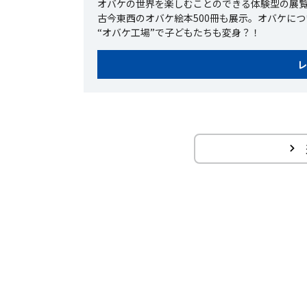
オバケの世界を楽しむことのできる体験型の展覧会が
古今東西のオバケ絵本500冊も展示。オバケに
“オバケ工場”で子どもたちも変身？！
レ