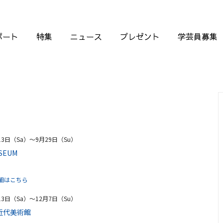
ポート
特集
ニュース
プレゼント
学芸員募集
13日（Sa）〜9月29日（Su）
USEUM
細はこちら
13日（Sa）〜12月7日（Su）
近代美術館