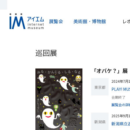
展覧会
美術館・博物館
レ
巡回展
「オバケ？」展
2024年7月
東京都
PLAY! M
会期終了
展覧会の詳
2025年9月
新潟県
新潟県立