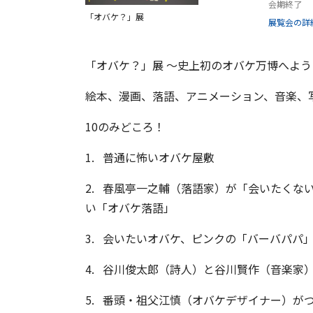
会期終了
「オバケ？」展
展覧会の詳
「オバケ？」展 〜史上初のオバケ万博へよう
絵本、漫画、落語、アニメーション、音楽、
10のみどころ！
1. 普通に怖いオバケ屋敷
2. 春風亭一之輔（落語家）が「会いたくな
い「オバケ落語」
3. 会いたいオバケ、ピンクの「バーバパパ
4. 谷川俊太郎（詩人）と谷川賢作（音楽家
5. 番頭・祖父江慎（オバケデザイナー）が