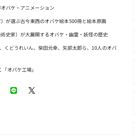
作オバケ・アニメーション
家）が選ぶ古今東西のオバケ絵本500冊と絵本原画
美術史家）が大展開するオバケ・幽霊・妖怪の歴史
亜、川内倫子、くどうれいん、柴田元幸、矢部太郎ら、10人のオバ
いく「オバケ工場」