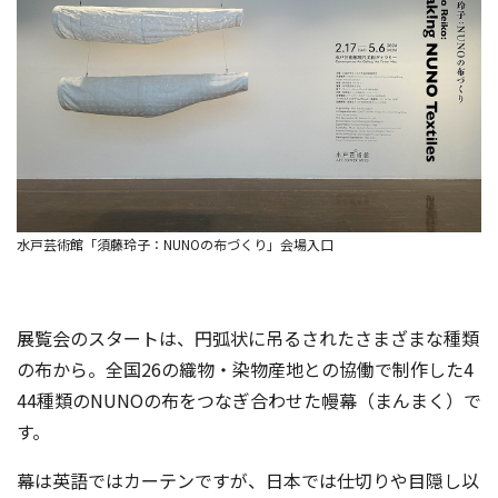
水戸芸術館「須藤玲子：NUNOの布づくり」会場入口
展覧会のスタートは、円弧状に吊るされたさまざまな種類
の布から。全国26の織物・染物産地との協働で制作した4
44種類のNUNOの布をつなぎ合わせた幔幕（まんまく）で
す。
幕は英語ではカーテンですが、日本では仕切りや目隠し以