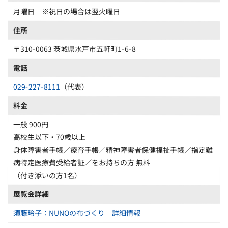
月曜日 ※祝日の場合は翌火曜日
住所
〒310-0063 茨城県水戸市五軒町1-6-8
電話
029-227-8111
（代表）
料金
一般 900円
高校生以下・70歳以上
身体障害者手帳／療育手帳／精神障害者保健福祉手帳／指定難
病特定医療費受給者証／をお持ちの方 無料
（付き添いの方1名）
展覧会詳細
須藤玲子：NUNOの布づくり 詳細情報