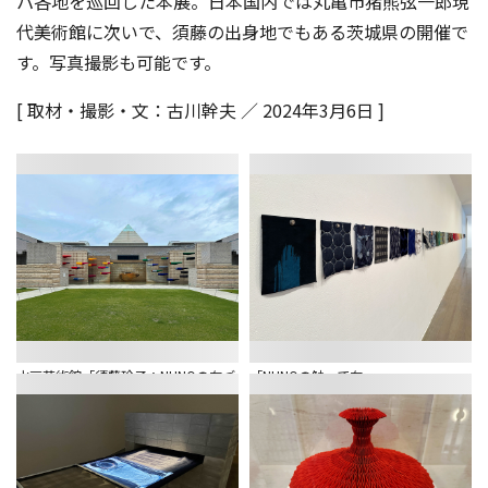
パ各地を巡回した本展。日本国内では丸亀市猪熊弦一郎現
代美術館に次いで、須藤の出身地でもある茨城県の開催で
す。写真撮影も可能です。
[ 取材・撮影・文：古川幹夫 ／ 2024年3月6日 ]
水戸芸術館「須藤玲子：NUNOの布づ
「NUNOの触って布」
くり」 外部にも「こいのぼり」が