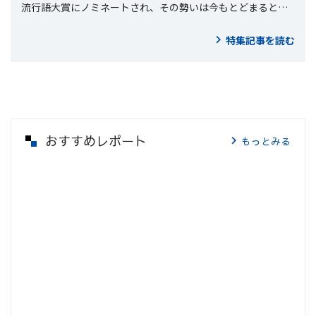
流行語大賞にノミネートされ、その勢いは今もとどまるとこ
ろを知りません。ここでは「刀剣乱舞-ONLINE-」に実装され
た刀で、インターネットミュージアムが過去に取材したもの
特集記事を読む
をまとめました。（2018年1月25日更新）
おすすめレポート
もっとみる