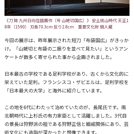
《刀 銘 九州日向住國廣作（号 山姥切国広）》 安土桃山時代 天正1
8年（1590） 刃長70.3cm 反り2.8cm 重要文化財 個人蔵
今回の展示は、昨年展示された短刀「布袋国広」がきっか
け。「山姥切と布袋の二振りを並べて見たい」というアン
ケートが数多く寄せられた事から企画されました。
日本最古の学校である足利学校があり、古くから文化的に
栄えていた足利。フランシスコ・ザビエルは、足利学校を
「日本最大の大学」と海外に紹介しています。
この地を6代にわたって治めていたのが、長尾氏です。南
北朝時代に上杉氏の有力家臣として活躍しました。3代目
の景長は狩野派の祖である狩野正信と姻戚関係にあり、芸
術文化にも造詣が深かったと想像できます。