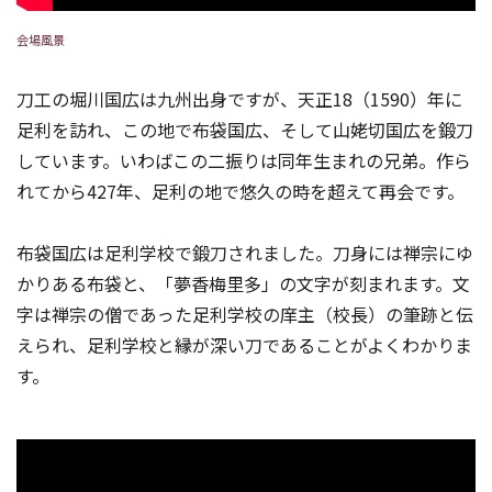
会場風景
刀工の堀川国広は九州出身ですが、天正18（1590）年に
足利を訪れ、この地で布袋国広、そして山姥切国広を鍛刀
しています。いわばこの二振りは同年生まれの兄弟。作ら
れてから427年、足利の地で悠久の時を超えて再会です。
布袋国広は足利学校で鍛刀されました。刀身には禅宗にゆ
かりある布袋と、「夢香梅里多」の文字が刻まれます。文
字は禅宗の僧であった足利学校の庠主（校長）の筆跡と伝
えられ、足利学校と縁が深い刀であることがよくわかりま
す。