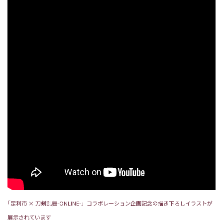
｢足利市 × 刀剣乱舞-ONLINE-」コラボレーション企画記念の描き下ろしイラストが
展示されています