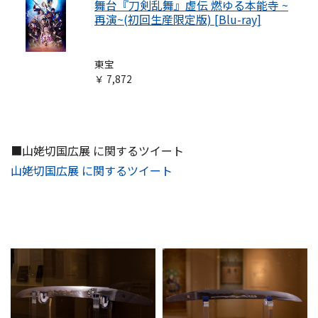
舞台『刀剣乱舞』虚伝 燃ゆる本能寺 ~
再演~(初回生産限定版) [Blu-ray]
東宝
￥ 7,872
■山姥切国広展 に関するツイート
山姥切国広展 に関するツイート