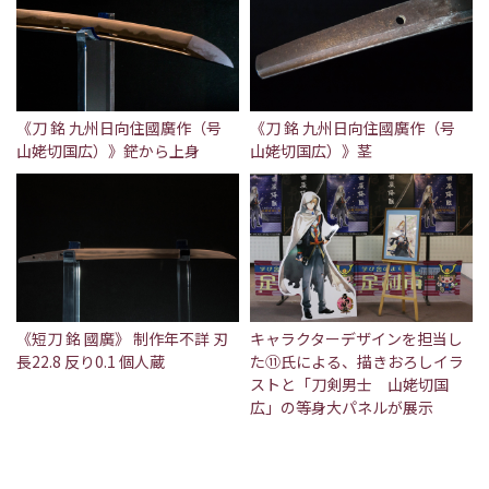
《刀 銘 九州日向住國廣作（号
《刀 銘 九州日向住國廣作（号
山姥切国広）》鋩から上身
山姥切国広）》茎
《短刀 銘 國廣》 制作年不詳 刃
キャラクターデザインを担当し
長22.8 反り0.1 個人蔵
た⑪氏による、描きおろしイラ
ストと「刀剣男士 山姥切国
広」の等身大パネルが展示