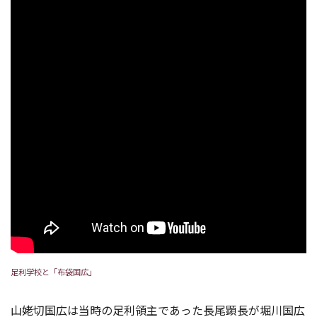
足利学校と「布袋国広」
山姥切国広は当時の足利領主であった長尾顕長が堀川国広