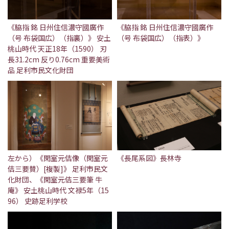
《脇指 銘 日州住信濃守國廣作
《脇指 銘 日州住信濃守國廣作
（号 布袋国広）（指裏）》 安土
（号 布袋国広）（指表）》
桃山時代 天正18年（1590） 刃
長31.2cm 反り0.76cm 重要美術
品 足利市民文化財団
左から）《閑室元佶像（閑室元
《長尾系図》長林寺
佶三要賛）[複製]》 足利市民文
化財団、《閑室元佶三要筆 牛
庵》 安土桃山時代 文禄5年（15
96） 史跡足利学校