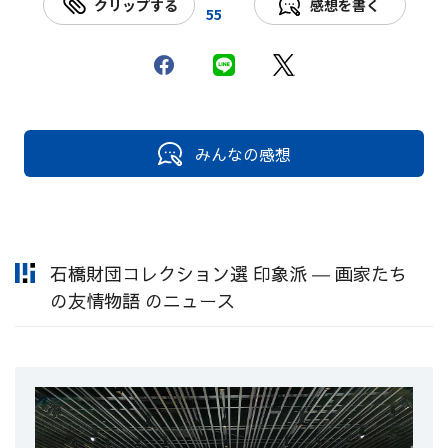
クリップする
感想を書く
55
みんなの感想
石橋財団コレクション選 印象派 ― 画家たち
の友情物語 のニュース