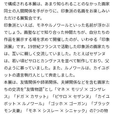
で構成される本展は、あまり知られることのなかった画家
同士の人間関係を手がかりに、印象派の名画をお楽しみい
ただける展覧会です。
印象派といえば、モネやルノワールといった名前が浮かぶ
でしょう。画塾などで知り合った仲間たちが、自分たちの
作品を展示する場を求めて開催したのが、いわゆる「印象
派展」です。19世紀フランスで活動した印象派の画家たち
は、互いに親しく交流していました。たとえばセザンヌ
は、若い頃ピサロとカンヴァスを並べて制作しており、父
のように慕っていました。また、ルノワールは、カイユボ
ットの遺言執行人として奔走しました。
本展は、友情関係や師弟関係、夫婦関係などを含む画家た
ちの交流を“友情物語”とし「マネ × モリゾ × ゴンザレ
ス」「ドガ × カサット」「ピサロ × セザンヌ」「カイユ
ボット × ルノワール」「ゴッホ × ゴーガン」「ブラック
モン夫妻」「モネ × シスレー × シニャック」の7つの物