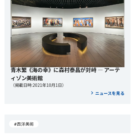
青木繁《海の幸》に森村泰昌が対峙 ― アーテ
ィゾン美術館
（掲載日時:2021年10月1日）
ニュースを見る
#西洋美術