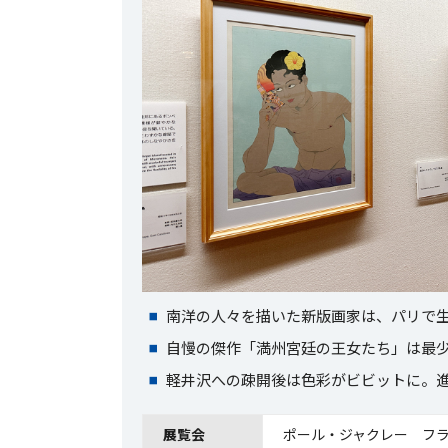
南洋の人々を描いた新版画家は、パリで
自慢の傑作「満州宮廷の王女たち」は最少で
軽井沢への疎開後は色彩がビビットに。
展覧会
ポール・ジャクレー フ