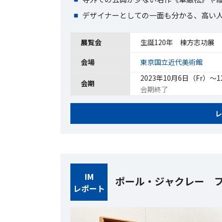
デザイナーとしての一面も分かる、高い
展覧会
生誕120年 棟方志功展
会場
東京国立近代美術館
2023年10月6日（Fr）〜
会期
会期終了
レ
IM
ポール・ジャクレー 
レポート