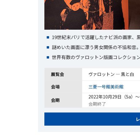
19世紀末パリで活躍したナビ派の画家、
謎めいた画面に漂う男女関係の不協和音
世界有数のヴァロットン版画コレクショ
展覧会
ヴァロットン ― 黒と白
会場
三菱一号館美術館
2022年10月29日（Sa）〜
会期
会期終了
レ