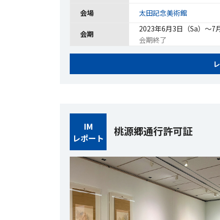
会場
太田記念美術館
2023年6月3日（Sa）〜7
会期
会期終了
レ
IM
桃源郷通行許可証
レポート