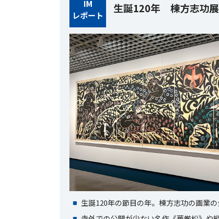
IM
生誕120年 棟方志功
レポート
生誕120年の節目の年。棟方志功の画業
寺外での公開が少ない名作《華厳松》や縦