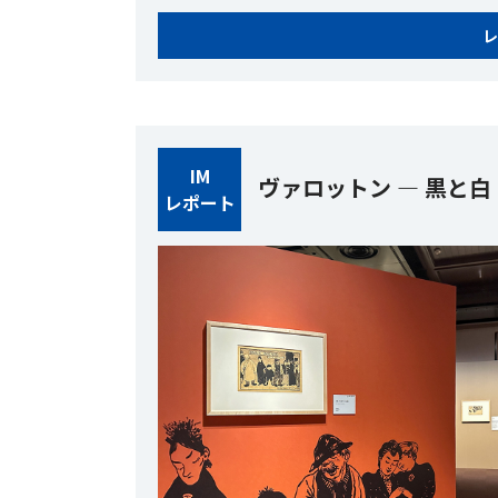
レ
IM
ヴァロットン ― 黒と白
レポート