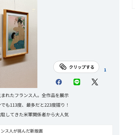
クリップする
1
生まれたフランス人。全作品を展示
も113度、最多だと223度摺り！
進駐してきた米軍関係者から大人気
ランス人が挑んだ新版画