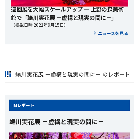
巡回展を大幅スケールアップ ― 上野の森美術
館で「蜷川実花展 －虚構と現実の間に－」
（掲載日時:2021年9月15日）
ニュースを見る
蜷川実花展 －虚構と現実の間に－ のレポート
IM
レポート
蜷川実花展 －虚構と現実の間に－