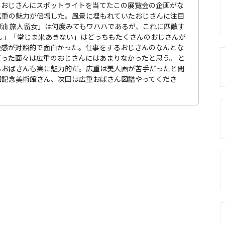
もおじさんにスポットライトを当てたこの展覧会の企画がな
広重の魅力が倍増した。風景に埋もれていたおじさんに注目
油 旅人留女」は何度みてもワハハであるが、これに匹敵す
し」「堂じま米あきない」はどっちもたくさんのおじさんが
噪感が対照的で面白かった。仕事をするおじさんのなんとな
った面々は広重のおじさんにはあまりなかったと思う。 と
るおばさんも実に魅力的だ。広重は美人画が苦手だったと聞
田記念美術館さん、次回は広重おばさん図譜やってくださ