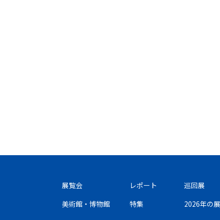
展覧会
レポート
巡回展
美術館・博物館
特集
2026年