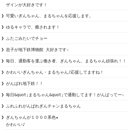
ザインが大好きです！
可愛いぎんちゃん、まるちゃんを応援します。
ゆるキャラで、癒されます！
ふたごみたいでチョー
息子が地下鉄博物館 大好きです☆
毎日、通勤客を運ぶ働き者、ぎんちゃん、まるちゃん頑張れ！！
かわいいぎんちゃん・まるちゃん♪応援してますね！
がんばれ地下鉄！！
毎日&quot;まるちゃん&quot;で通勤してます！がんばってー☆
ふれふれがんばれぎんチャンまるちゃん
ぎんちゃんが１０００系色★

かわいい♪