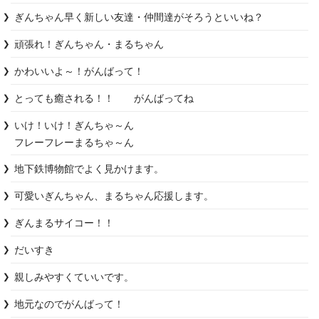
ぎんちゃん早く新しい友達・仲間達がそろうといいね？
頑張れ！ぎんちゃん・まるちゃん
かわいいよ～！がんばって！
とっても癒される！！　　がんばってね
いけ！いけ！ぎんちゃ～ん

フレーフレーまるちゃ～ん
地下鉄博物館でよく見かけます。
可愛いぎんちゃん、まるちゃん応援します。
ぎんまるサイコー！！
だいすき
親しみやすくていいです。
地元なのでがんばって！