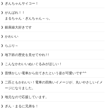
ぎんちゃんサイコー！
がんばれ！！

まるちゃん・ぎんちゃん～っ。
銀座線大好きです
かわいい
らぶり～
地下鉄の歴史を見せてやれ!!
こんなかわいいぬいぐるみがほしい！
昔懐かしい電車から出てきたという姿が可愛いです^^
二匹ともかわいい！電車の四角いイメージが、丸いやさしいイメ
ージになりました。
地元なので応援しています。
ぎん・まるに兄弟を！