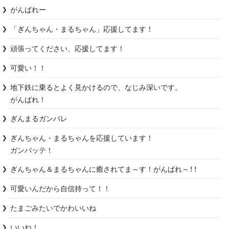
がんばれー
「ぎんちゃん・まるちゃん」応援してます！
頑張ってください、応援してます！
可愛い！！
地下鉄に乗るとよく見かけるので、なじみ深いです。

がんばれ！
ぎんまるガンバレ
ぎんちゃん・まるちゃんを応援しています！

ガンバッテ！
ぎんちゃん＆まるちゃんに癒されてま～す！がんばれ～!!
可愛いんだから自信持って！！
たまごみたいでかわいいね
いいね！