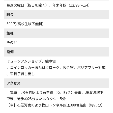
毎週火曜日（祝日を除く）、年末年始（12/28～1/4）
料金
500円(高校生以下無料)
館種
その他
設備
ミュージアムショップ
、
駐車場
、
コインロッカーまたはクローク
、
授乳室
、
バリアフリー対応
、
車椅子貸し出し
アクセス
［電車］JR石巻駅より石巻線（女川行き）乗車、JR渡波駅下
車後、徒歩約25分またはタクシー5分
［車］石巻河南ICより牧山トンネル国道398号経由（約25分）