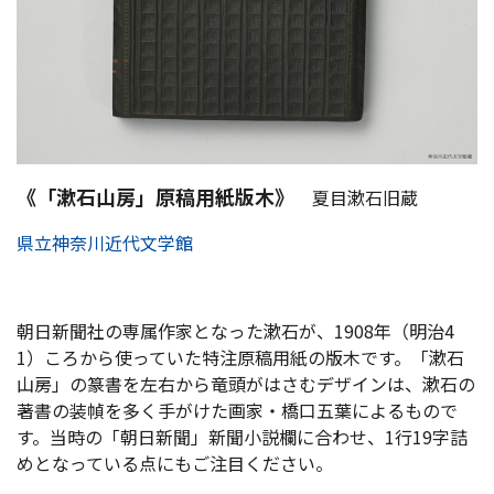
《「漱石山房」原稿用紙版木》
夏目漱石旧蔵
県立神奈川近代文学館
朝日新聞社の専属作家となった漱石が、1908年（明治4
1）ころから使っていた特注原稿用紙の版木です。「漱石
山房」の篆書を左右から竜頭がはさむデザインは、漱石の
著書の装幀を多く手がけた画家・橋口五葉によるもので
す。当時の「朝日新聞」新聞小説欄に合わせ、1行19字詰
めとなっている点にもご注目ください。