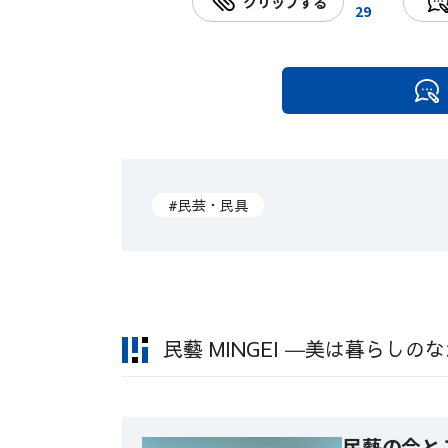
クリップする
29
#民芸・民具
民藝 MINGEI ―美は暮らしの
民藝の今とこ