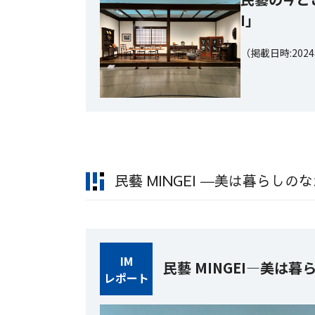
I」
（掲載日時:202
民藝 MINGEI ―美は暮らしの
IM
民藝 MINGEI―美は
レポート