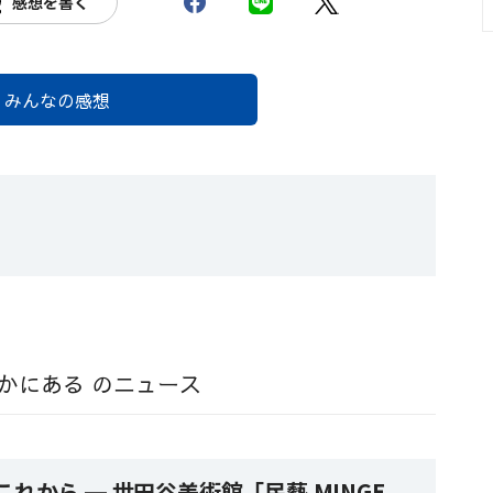
感想を書く
みんなの感想
なかにある のニュース
れから ─ 世田谷美術館「民藝 MINGE