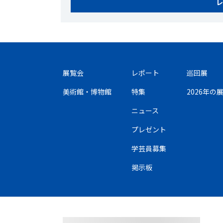
レ
展覧会
レポート
巡回展
美術館・博物館
特集
2026年
ニュース
プレゼント
学芸員募集
掲示板