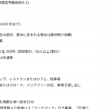
庫県西宮市鞍掛町8-21
館は16:30まで)
合は翌日、連休に含まれる場合は連休明け休館）
暇
中・小生 250円（団体割引／20人以上2割引）
は共通券
ップ
、
レストランまたはカフェ
、
駐車場
またはクローク
、
バリアフリー対応
、
車椅子貸し出し
札場筋を南へ徒歩15分
R西宮駅より阪神バス「マリナパーク」行き乗車、「交通公