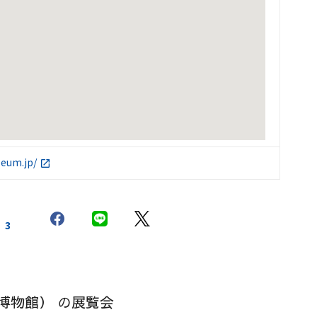
seum.jp/
3
博物館） の展覧会