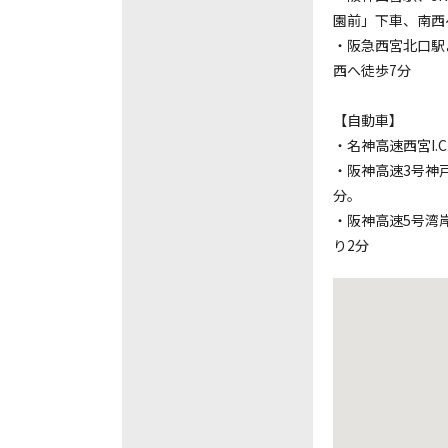
園前」下車、南西
・阪急西宮北口駅
西へ徒歩7分
【自動車】
・名神高速西宮I.C
・阪神高速3号神
分。
・阪神高速5号湾
り2分