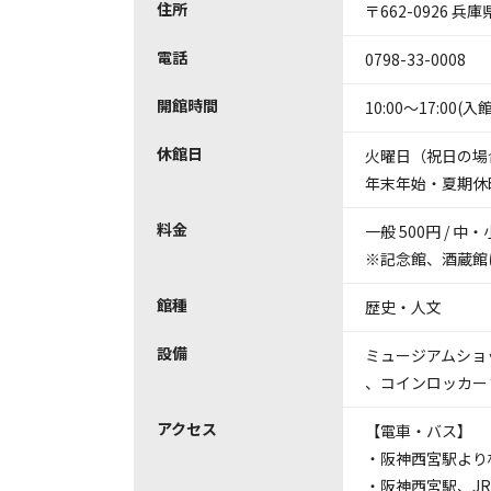
住所
〒662-0926 兵
電話
0798-33-0008
開館時間
10:00～17:00(入
休館日
火曜日（祝日の場
年末年始・夏期休
料金
一般 500円 / 
※記念館、酒蔵館
館種
歴史・人文
設備
ミュージアムショ
、
コインロッカー
アクセス
【電車・バス】
・阪神西宮駅より
・阪神西宮駅、J