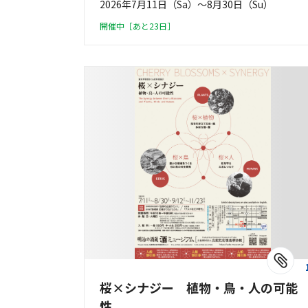
2026年7月11日（Sa）〜8月30日（Su）
開催中［あと23日］
桜×シナジー 植物・鳥・人の可能
性