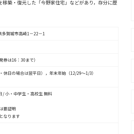
を移築・復元した「今野家住宅」などがあり，存分に歴
宮城県多賀城市高崎1－22－1
（発券は16：30まで）
休日の場合は翌平日），年末年始（12/29～1/3）
）円 / 小・中学生・高校生 無料
は要証明
となります