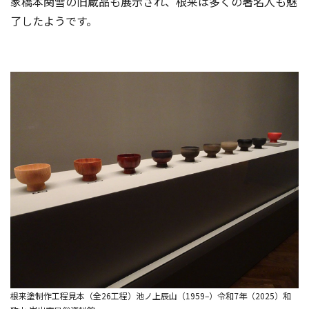
家橋本関雪の旧蔵品も展示され、根来は多くの著名人も魅
了したようです。
根来塗制作工程見本（全26工程）池ノ上辰山（1959–）令和7年（2025）和