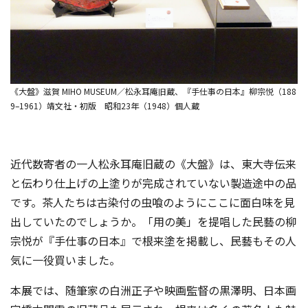
《大盤》滋賀 MIHO MUSEUM／松永耳庵旧蔵、『手仕事の日本』柳宗悦（188
9–1961）靖文社・初版 昭和23年（1948）個人蔵
近代数寄者の一人松永耳庵旧蔵の《大盤》は、東大寺伝来
と伝わり仕上げの上塗りが完成されていない製造途中の品
です。茶人たちは古染付の虫喰のようにここに面白味を見
出していたのでしょうか。「用の美」を提唱した民藝の柳
宗悦が『手仕事の日本』で根来塗を掲載し、民藝もその人
気に一役買いました。
本展では、随筆家の白洲正子や映画監督の黒澤明、日本画