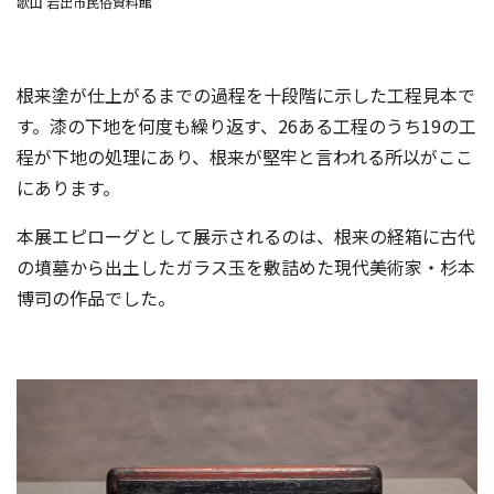
歌山 岩出市民俗資料館
根来塗が仕上がるまでの過程を十段階に示した工程見本で
す。漆の下地を何度も繰り返す、26ある工程のうち19の工
程が下地の処理にあり、根来が堅牢と言われる所以がここ
にあります。
本展エピローグとして展示されるのは、根来の経箱に古代
の墳墓から出土したガラス玉を敷詰めた現代美術家・杉本
博司の作品でした。