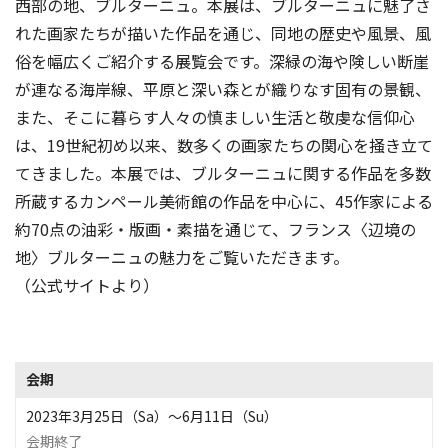
西部の地、ブルターニュ。本展は、ブルターニュに魅了さ
れた画家たちが描いた作品を通じ、同地の歴史や風景、風
俗を幅広くご紹介する展覧会です。深緑の海や険しい断崖
が連なる海岸線、平原と深い森とが織りなす固有の景観、
また、そこに暮らす人々の慎ましい生活と敬虔な信仰心
は、19世紀初め以来、数多くの画家たちの関心を掻き立て
てきました。本展では、ブルターニュに関する作品を多数
所蔵するカンペール美術館の作品を中心に、45作家による
約70点の油彩・版画・素描を通じて、フランス〈辺境の
地〉ブルターニュの魅力をご覧いただきます。
（公式サイトより）
会期
2023年3月25日（Sa）〜6月11日（Su）
会期終了