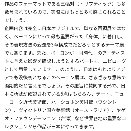
作品のフォーマットである三幅対（トリプティック）も多
数含まれているので、実際にはもっと多く感じられること
でしょう。
企画内容は完全に日本オリジナルで、単なる回顧展ではな
く、ベーコンにとって最も重要だった「身体」に着目し、
その表現方法の変遷を3章構成でたどろうとするテーマ展
でもあります。また、ベーコンが「同時代」のアーティス
トに与えた影響を確認しようとするパートも、エピローグ
として用意しています。このように、日本はもとよりアジ
アでも没後初となるこのベーコン展は、さまざまな意味で
画期的だと言えるでしょう。その趣旨に賛同する形で、日
本に所蔵が確認されている5点はもちろん、テート、ニュ
ーヨーク近代美術館、ハーシュホン美術館（ワシント
ン）、ヴィクトリア国立美術館（オーストラリア）、ヤゲ
オ・ファウンデーション（台湾）など世界各地の重要なコ
レクションから作品が日本にやってきます。