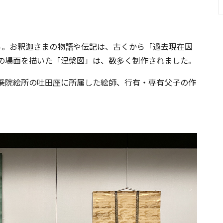
ら。お釈迦さまの物語や伝記は、古くから「過去現在因
の場面を描いた「涅槃図」は、数多く制作されました。
乗院絵所の吐田座に所属した絵師、行有・専有父子の作