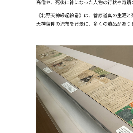
高僧や、死後に神になった人物の行状や奇蹟
《北野天神縁起絵巻》は、菅原道真の生涯と
天神信仰の流布を背景に、多くの遺品があり