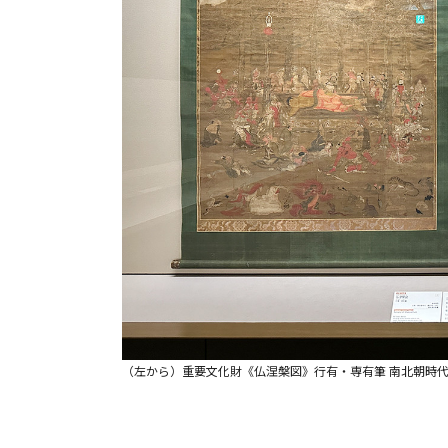
（左から）重要文化財《仏涅槃図》行有・専有筆 南北朝時代 康