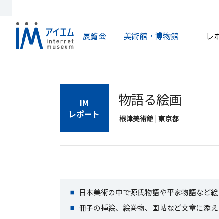
展覧会
美術館・博物館
レ
物語る絵画
IM
レポート
根津美術館 | 東京都
日本美術の中で源氏物語や平家物語など絵
冊子の挿絵、絵巻物、画帖など文章に添え