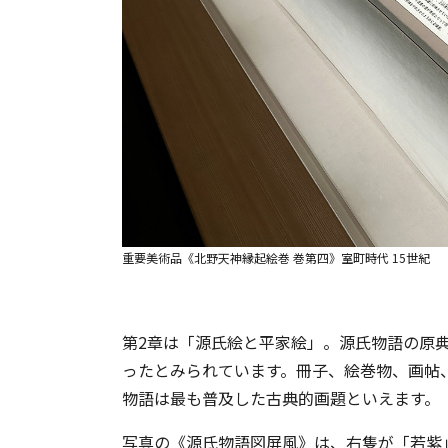
重要美術品《北野天神縁起絵巻 巻第四》室町時代 15世紀
第2章は「源氏絵と平家絵」。源氏物語の原
ったとみられています。冊子、絵巻物、画帖
物語は最も普及した古典的画題といえます。
写真の《源氏物語図屏風》は、右隻が「若紫