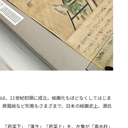
典は、11世紀初頭に成立。絵画化もほどなくしてはじま
、屏風絵など形態もさまざまで、日本の絵画史上、源氏
」「若菜下」「蓬生」「若菜上」を、左隻が「真木柱」