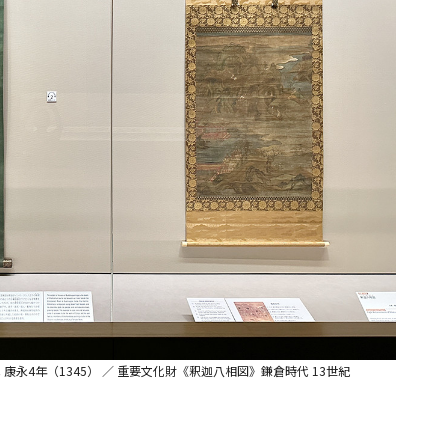
永4年（1345） ／ 重要文化財《釈迦八相図》鎌倉時代 13世紀