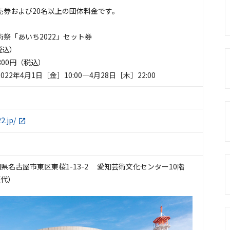
売券および20名以上の団体料金です。
祭「あいち2022」セット券
（税込）
800円（税込）
22年4月1日［金］10:00―4月28日［木］22:00
2.jp/
 愛知県名古屋市東区東桜1-13-2 愛知芸術文化センター10階
1（代）