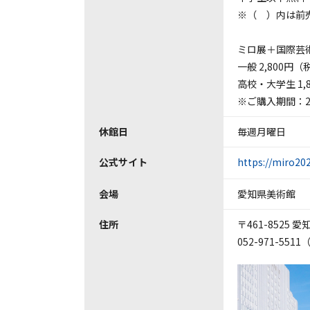
※（ ）内は前
ミロ展＋国際芸術
一般 2,800円
高校・大学生 1,
※ご購入期間：20
休館日
毎週月曜日
公式サイト
https://miro202
会場
愛知県美術館
住所
〒461-8525
052-971-551