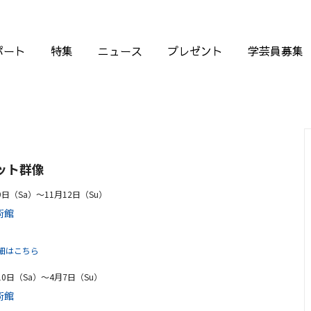
ポート
特集
ニュース
プレゼント
学芸員募集
ット群像
9日（Sa）〜11月12日（Su）
術館
細はこちら
月10日（Sa）〜4月7日（Su）
術館