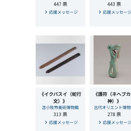
447 票
443 票
応援メッセージ
応援メッセー
《イクパスイ（蛇行
《護符（ネヘブカ
文）》
神）》
苫小牧市美術博物館
古代オリエント博物
313 票
278 票
応援メッセージ
応援メッセー