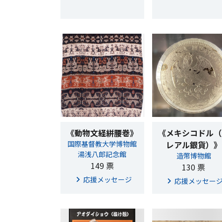
《動物文経絣腰巻》
《メキシコドル（
国際基督教大学博物館
レアル銀貨）》
湯浅八郎記念館
造幣博物館
149 票
130 票
応援メッセージ
応援メッセー