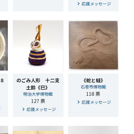
応援メッセージ
８
のごみ人形 十二支
《蛇と蛙》
土鈴《巳》
石巻市博物館
118 票
明治大学博物館
127 票
応援メッセージ
ジ
応援メッセージ