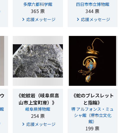
多摩六都科学館
四日市市立博物館
365 票
344 票
ジ
応援メッセージ
応援メッセージ
ウ
《蛇紋岩（岐阜県高
《蛇のブレスレット
山市上宝町産）》
と指輪》
館
岐阜県博物館
堺 アルフォンス・ミュ
254 票
シャ館（堺市立文化
館）
ジ
応援メッセージ
199 票