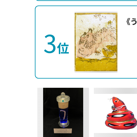
《
3
位