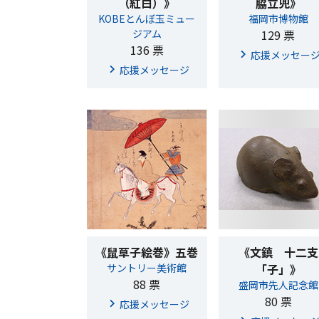
（紅白）》
脇立兜》
KOBEとんぼ玉ミュー
福岡市博物館
ジアム
129 票
136 票
応援メッセー
応援メッセージ
《鼠草子絵巻》五巻
《文鎮 十二支
サントリー美術館
「子」》
88 票
盛岡市先人記念館
80 票
応援メッセージ