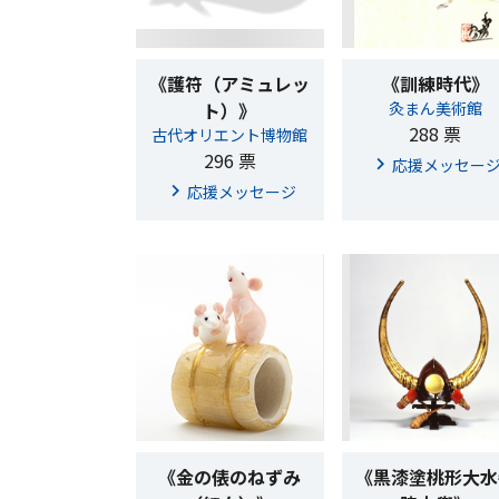
《護符（アミュレッ
《訓練時代》
ト）》
灸まん美術館
288 票
古代オリエント博物館
296 票
応援メッセー
応援メッセージ
《金の俵のねずみ
《黒漆塗桃形大水