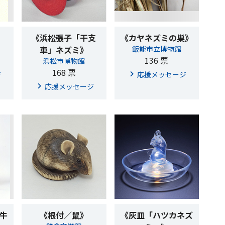
《浜松張子「干支
《カヤネズミの巣》
車」ネズミ》
飯能市立博物館
136 票
浜松市博物館
168 票
ジ
応援メッセージ
応援メッセージ
牛
《根付／鼠》
《灰皿「ハツカネズ