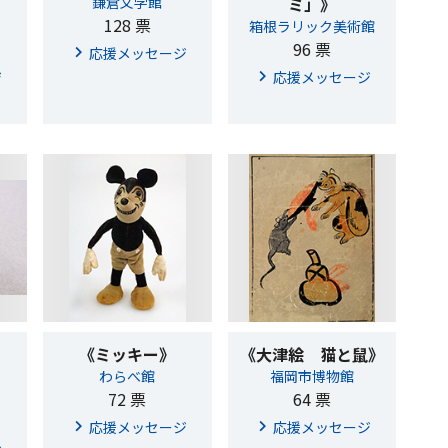
鎌倉文学館
ミ」》
128 票
箱根ラリック美術館
96 票
応援メッセージ
ジ
応援メッセージ
《ミッキー》
《大津絵 猫と鼠》
わらべ館
福岡市博物館
72 票
64 票
応援メッセージ
応援メッセージ