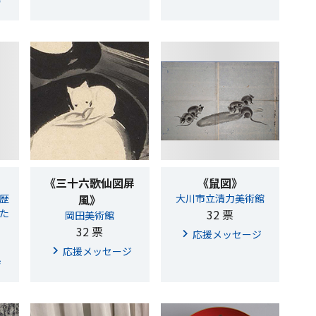
ジ
《三十六歌仙図屏
《鼠図》
歴
風》
大川市立清力美術館
た
32 票
岡田美術館
32 票
応援メッセージ
応援メッセージ
ジ