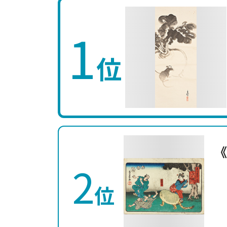
1
位
《
2
位