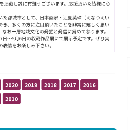
を頂戴し誠に有難うございます。応援頂いた皆様に心
。
いた都城市として、日本画家・江夏英璋（えなつえい
でき、多くの方に注目頂いたことを非常に嬉しく思い
、なお一層地域文化の発掘と発信に努めて参ります。
7日～5月6日の収蔵作品展にて展示予定です。ぜひ実
の表情をお楽しみ下さい。
2020
2019
2018
2017
2016
2010