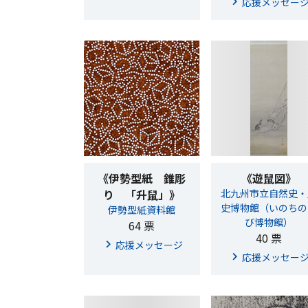
応援メッセー
《伊勢型紙 錐彫
《遊鼠図》
り 「升鼠」》
北九州市立自然史・
史博物館（いのちの
伊勢型紙資料館
び博物館）
64 票
40 票
応援メッセージ
応援メッセー