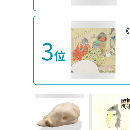
《
3
位